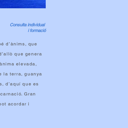
Consulta individual
i formació
bé d’ànims, que
 d’allò que genera
’ànima elevada,
e la terra, guanya
ls, d’aquí que es
ncarnació. Gran
pot acordar i