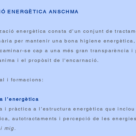
IÓ ENERGÈTICA ANSCHMA
ació energètica consta d’un conjunt de tractam
enària per mantenir una bona higiene energètica,
caminar-se cap a una més gran transparència i 
'ànima i el propòsit de l'encarnació.
al i formacions:
 a l’energètica
a i pràctica a l’estructura energètica que inclou
ica, autotractaments i percepció de les energies
i mig.