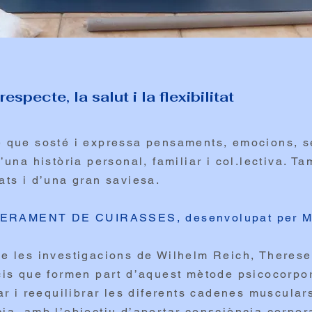
specte, la salut i la flexibilitat
e que sosté i expressa pensaments, emocions, s
d’una història personal, familiar i col.lectiva. T
ats i d’una gran saviesa.
ERAMENT DE CUIRASSES, desenvolupat per Ma
de les investigacions de Wilhelm Reich, Therese
icis que formen part d’aquest mètode psicocorpo
irar i reequilibrar les diferents cadenes muscula
ia, amb l’objectiu d’aportar consciència corporal,