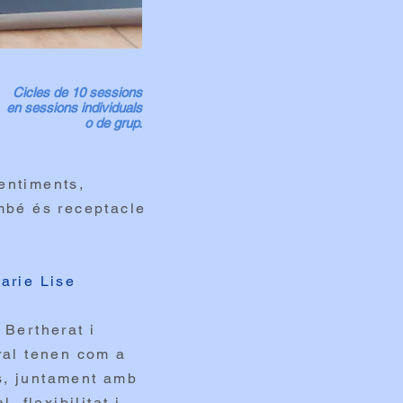
Cicles de 10 sessions
en sessions individuals
o de grup.
entiments,
ambé és receptacle
rie Lise
 Bertherat i
ral tenen com a
rs, juntament amb
 flexibilitat i