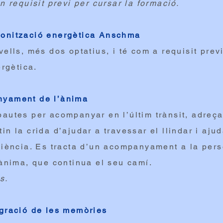
n requisit previ per cursar la formació.
onització energètica Anschma
ells, més dos optatius, i té com a requisit previ
ergètica.
nyament de l’ànima
autes per acompanyar en l’últim trànsit, adreça
n la crida d’ajudar a travessar el llindar i aju
ciència. Es tracta d’un acompanyament a la pers
’ànima, que continua el seu camí.
es.
gració de les memòries