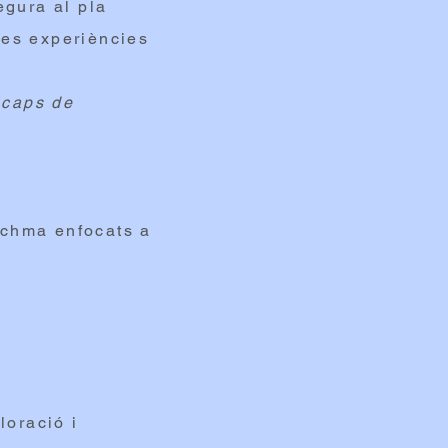
egura al pla
 les experiències
 caps de
schma enfocats a
oració i