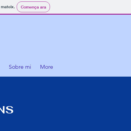
i mateix.
Comença ara
Sobre mi
More
NS