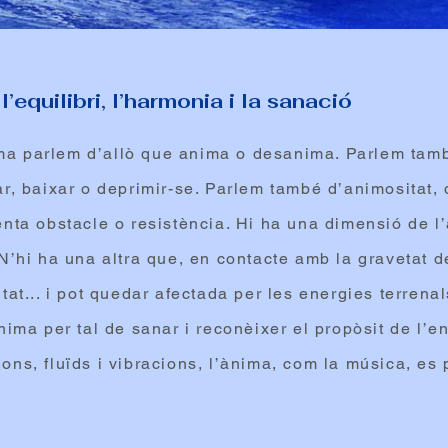
’equilibri, l’harmonia i la sanació
a parlem d’allò que anima o desanima. Parlem tam
ar, baixar o deprimir-se. Parlem també d’animositat,
enta obstacle o resistència. Hi ha una dimensió de l
 N’hi ha una altra que, en contacte amb la gravetat d
itat... i pot quedar afectada per les energies terrena
ànima per tal de sanar i reconèixer el propòsit de l’e
ons, fluïds i vibracions, l’ànima, com la música, es 