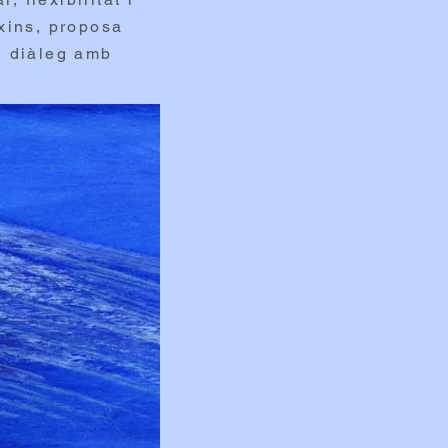
ixins, proposa
el diàleg amb