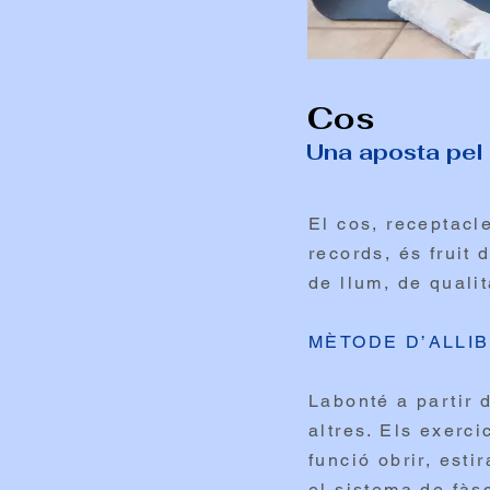
Cos
Una aposta pel re
El cos, receptacl
records, és fruit 
de llum, de qualit
MÈTODE D’ALLIB
Labonté a partir 
altres. Els exerc
funció obrir, est
el sistema de fàsc