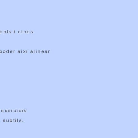
ents i eines
poder així alinear
 exercicis
 subtils.